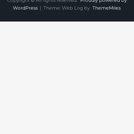
Copyright © All rights reserved.
Proudly powered by
WordPress
|
Theme: Web Log by
ThemeMiles
.