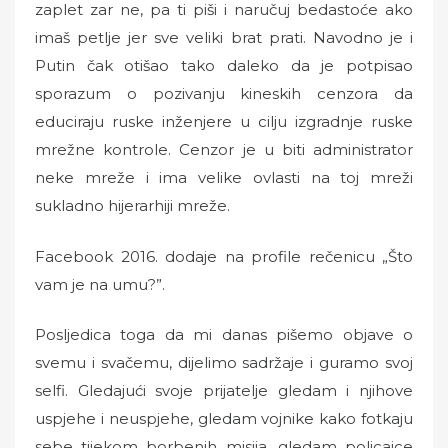
zaplet zar ne, pa ti piši i naručuj bedastoće ako
imaš petlje jer sve veliki brat prati. Navodno je i
Putin čak otišao tako daleko da je potpisao
sporazum o pozivanju kineskih cenzora da
educiraju ruske inženjere u cilju izgradnje ruske
mrežne kontrole. Cenzor je u biti administrator
neke mreže i ima velike ovlasti na toj mreži
sukladno hijerarhiji mreže.
Facebook 2016. dodaje na profile rečenicu „Što
vam je na umu?”.
Posljedica toga da mi danas pišemo objave o
svemu i svačemu, dijelimo sadržaje i guramo svoj
selfi. Gledajući svoje prijatelje gledam i njihove
uspjehe i neuspjehe, gledam vojnike kako fotkaju
sebe tijekom borbenih misija, gledam policajce