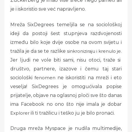
Zuckerberg je imao više sreće nego pameti ali
e
te
l
e
je i iskoristio sve već napravljeno.
b
r
o
Mreža SixDegrees temeljila se na sociološkoj
o
ideji da postoji šest stupnjeva razdvojenosti
k
između bilo koje dvije osobe na ovom svijetu i
tražila je da se te razlike
sinkroniziraju i krenulo je.
Jer ljudi ne vole biti sami, nisu otoci, traže si
društvo, partnere, izazove i čemu taj stari
sociološki
fenomen
ne iskoristiti na mreži i eto
veselja! SixDegrees je omogućivala popise
prijatelje, objave na oglasnoj ploči sve što danas
ima Facebook no ono što nije imala je dobar
Explorer
ili ti tražilicu i teško ju je bilo pronaći.
Druga mreža Myspace je nudila multimedije,