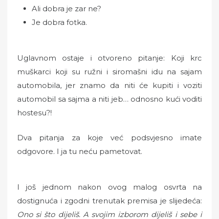
Ali dobra je zar ne?
Je dobra fotka.
Uglavnom ostaje i otvoreno pitanje: Koji krc
muškarci koji su ružni i siromašni idu na sajam
automobila, jer znamo da niti će kupiti i voziti
automobil sa sajma a niti jeb… odnosno kući voditi
hostesu?!
Dva pitanja za koje već podsvjesno imate
odgovore. I ja tu neću pametovat.
I još jednom nakon ovog malog osvrta na
dostignuća i zgodni trenutak premisa je slijedeća:
Ono si što dijeliš. A svojim izborom dijeliš i sebe i