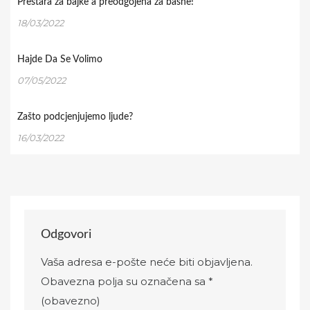
Prestara za bajke a preodgojena za basne!
18/03/2022
Hajde Da Se Volimo
07/05/2022
Zašto podcjenjujemo ljude?
16/03/2022
Odgovori
Vaša adresa e-pošte neće biti objavljena.
Obavezna polja su označena sa
*
(obavezno)