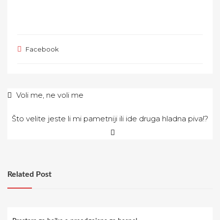
Facebook
Navigacija
Voli me, ne voli me
objava
Što velite jeste li mi pametniji ili ide druga hladna piva!?
Related Post