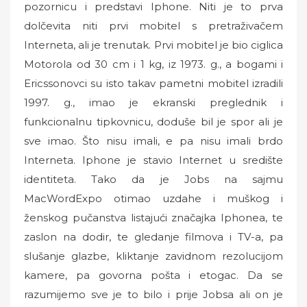
pozornicu i predstavi Iphone. Niti je to prva
dolčevita niti prvi mobitel s pretraživačem
Interneta, ali je trenutak. Prvi mobitel je bio ciglica
Motorola od 30 cm i 1 kg, iz 1973. g., a bogami i
Ericssonovci su isto takav pametni mobitel izradili
1997. g., imao je ekranski preglednik i
funkcionalnu tipkovnicu, doduše bil je spor ali je
sve imao. Što nisu imali, e pa nisu imali brdo
Interneta. Iphone je stavio Internet u središte
identiteta. Tako da je Jobs na sajmu
MacWordExpo otimao uzdahe i muškog i
ženskog pučanstva listajući značajka Iphonea, te
zaslon na dodir, te gledanje filmova i TV-a, pa
slušanje glazbe, kliktanje zavidnom rezolucijom
kamere, pa govorna pošta i etogac. Da se
razumijemo sve je to bilo i prije Jobsa ali on je