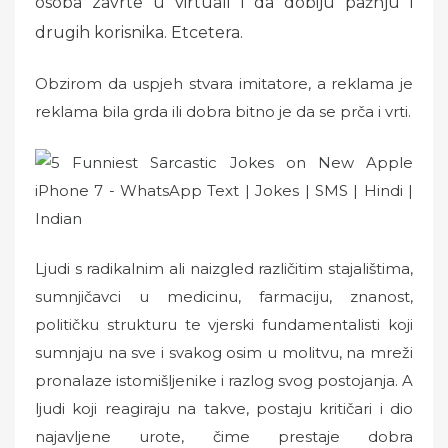
osoba zavrte u virtuali i da dobiju pažnju i
drugih korisnika. Etcetera.
Obzirom da uspjeh stvara imitatore, a reklama je
reklama bila grda ili dobra bitno je da se prča i vrti.
Ljudi s radikalnim ali naizgled različitim stajalištima,
sumnjičavci u medicinu, farmaciju, znanost,
političku strukturu te vjerski fundamentalisti koji
sumnjaju na sve i svakog osim u molitvu, na mreži
pronalaze istomišljenike i razlog svog postojanja. A
ljudi koji reagiraju na takve, postaju kritičari i dio
najavljene urote, čime prestaje dobra