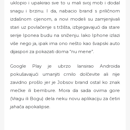
uklopio i upakirao sve to u mali svoj mob i dodal
snagu i brzinu. I da, nabacio brand s priličnom
izdašnom cijenom, a novi modeli su zamjenjivali
stari uz povlačenje s tržišta, izbjegavajući da stare
serije Iponea budu na sniženju. Iako Iphone izlazi
više nego ja, ipak ima ono nešto kao švapski auto
dijaspori za pokazati doma “nu mene”.
Google Play je ubrzo lansirao Androida
pokušavajući umanjiti crnilo dolčevite ali nije
zavidno prošlo jer je Jobsov brand ostal ko znak
mečke ili bembure. Mora da sada ovima gore
(Vragu ili Bogu) dela neku novu aplikaciju za četiri
jahača apokalipse.