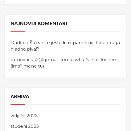
NAJNOVIJI KOMENTARI
Darko
o
Što velite jeste li mi pametniji ili ide druga
hladna piva!?
tomovucak2@gemail.com
o
what’s-in-it-for-me
(ima’l mene tu)
ARHIVA
veljača 2026
studeni 2025