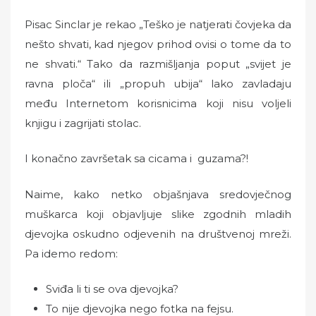
Pisac Sinclar je rekao „Teško je natjerati čovjeka da
nešto shvati, kad njegov prihod ovisi o tome da to
ne shvati.“ Tako da razmišljanja poput „svijet je
ravna ploča“ ili „propuh ubija“ lako zavladaju
među Internetom korisnicima koji nisu voljeli
knjigu i zagrijati stolac.
I konačno završetak sa cicama i guzama?!
Naime, kako netko objašnjava sredovječnog
muškarca koji objavljuje slike zgodnih mladih
djevojka oskudno odjevenih na društvenoj mreži.
Pa idemo redom:
Sviđa li ti se ova djevojka?
To nije djevojka nego fotka na fejsu.