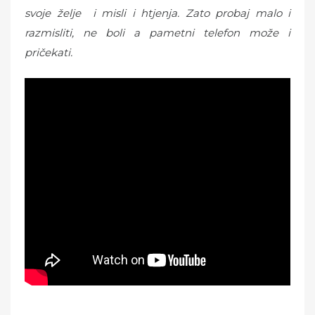
svoje želje i misli i htjenja. Zato probaj malo i
razmisliti, ne boli a pametni telefon može i
pričekati.