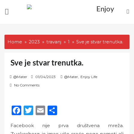
Skip
to
content
Home
2023
travanj
1
Sve je stvar trenutka.
Sve je stvar trenutka.
P
@Mater
01/04/2023
@Mater
,
Enjoy Life
o
No Comments
s
t
e
F
T
E
S
d
a
w
m
h
o
Facebook nije prva društvena mreža.
c
it
ai
ar
n