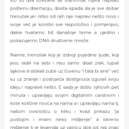
što su dva štrebera sa Stanforda htjela napisati
poštenu disertaciju, doista ispada da je sve dobar
trenutak jer nitko od njih nije napravi nešto novo i
svoje već je koristio sve raspoloživo i primjenjivo,
dakle hvatamo bit današnje teme a ujedno i
pokazujemo DNA društvene mreže.
Naime, trenutak koji je izdvoji pojedine ljude, koji
jesu radili na sebi i nisu samo disali zrak, lupali
lajkove ili stiskali zube uz čuvenu “i tata bi sine” već
su uz znanje i postojeća dostignuća izgurali svoju
ideju i napravili nešto. E sada je došlo njihovih pet
minuta i upravljaju svojim digitalnim carstvom i
kote količine novca na nama a i upravljaju nama tj.
našom ovisnošću o kliku i kvazi prikazu “ja
postojim i imam neko mišljenje” a iskreno
mišljenje ti je legenda uz vatricu dok još nisi znao