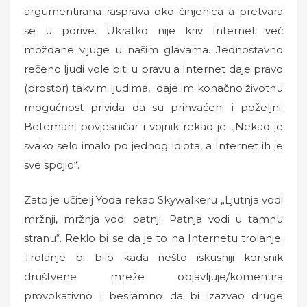
argumentirana rasprava oko činjenica a pretvara
se u porive. Ukratko nije kriv Internet već
moždane vijuge u našim glavama. Jednostavno
rečeno ljudi vole biti u pravu a Internet daje pravo
(prostor) takvim ljudima, daje im konačno životnu
mogućnost privida da su prihvaćeni i poželjni.
Beteman, povjesničar i vojnik rekao je „Nekad je
svako selo imalo po jednog idiota, a Internet ih je
sve spojio“.
Zato je učitelj Yoda rekao Skywalkeru „Ljutnja vodi
mržnji, mržnja vodi patnji. Patnja vodi u tamnu
stranu“. Reklo bi se da je to na Internetu trolanje.
Trolanje bi bilo kada nešto iskusniji korisnik
društvene mreže objavljuje/komentira
provokativno i besramno da bi izazvao druge