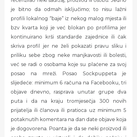
recenzirao neki sadržaj, proizvod ili osobu.
Jedno
je bitno da odmah isključimo; to nisu lažni
profili lokalnog “baje” iz nekog malog mjesta ili
bzv kvarta koji je već blokan po profilima jer
kontinuirano krši standarde zajednice ili čak
skriva profil jer ne želi pokazati pravu sliku i
priliku sebe zbog neke manjkavosti ili bolesti,
već se radi o osobama koje su plaćene za svoj
posao na mreži. Posao Sockpuppeta je
slijedeće: minimum 6 računa na Facebooku, tri
objave dnevno, rasprava unutar grupe dva
puta i da na kraju tromjesečja 300 novih
prijatelja ili članova ili pratioca uz minimum 5
potaknutih komentara na dan date objave koja
je dogovorena. Poanta je da se neki proizvod ili