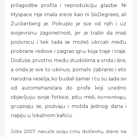
prilagodbe profila i reprodukciju glazbe. Ni
Myspace nije imala sreće kao ni SixDegrees, ali
Zuckerberg je. Pokupio je sve od njih i uz
svojevrsnu zagonetnost, jer je tražio da imaš
pozivnicu i tek tada se možeš ukrcati među
probrane redove i zaigrao igru koja traje i traje.
Doduše, prvotno među studošima a onda i šire,
a onda je sve to ukinuo, pomalo zabranio i eto
narodna veselja, ko budali šamar i tu su sada svi
od automehaničara do profe koji uredno
objavljuju svoje fotkice, pišu misli,
komentiraju
,
grupiraju se, pozivaju i možda jednog dana i
napiju u lokalnom kafiću.
Jobs 2007. navuče svoju crnu dolčevitu, stane na